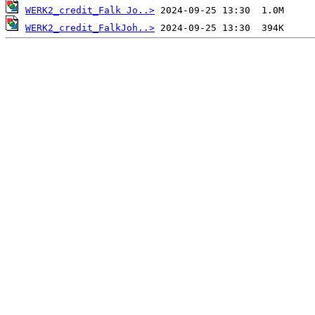
WERK2_credit_Falk Jo..>
WERK2_credit_FalkJoh..>