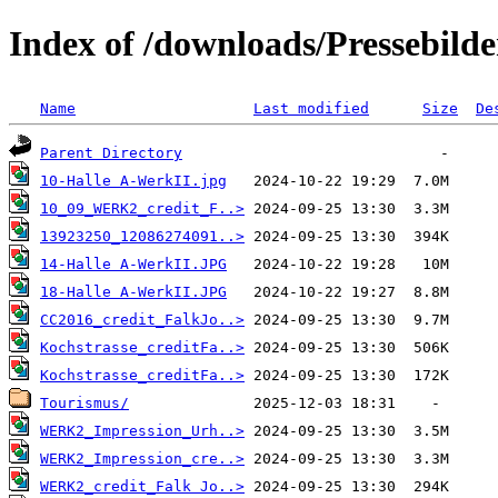
Index of /downloads/Pressebi
Name
Last modified
Size
De
Parent Directory
10-Halle A-WerkII.jpg
10_09_WERK2_credit_F..>
13923250_12086274091..>
14-Halle A-WerkII.JPG
18-Halle A-WerkII.JPG
CC2016_credit_FalkJo..>
Kochstrasse_creditFa..>
Kochstrasse_creditFa..>
Tourismus/
WERK2_Impression_Urh..>
WERK2_Impression_cre..>
WERK2_credit_Falk Jo..>